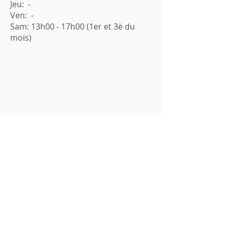
Jeu: -
Ven: -
Sam: 13h00 - 17h00 (1er et 3è du
mois)
© 2016 par
Be-Bundle SPRL
Web Support